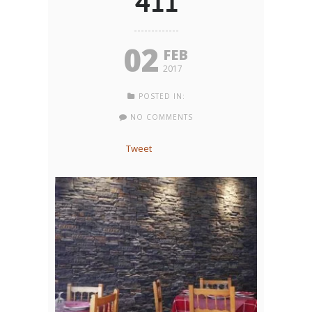
411
02
FEB
2017
POSTED IN:
NO COMMENTS
Tweet