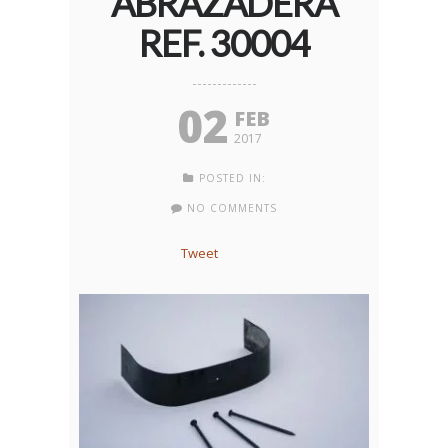
ABRAZADERA
REF. 30004
02
FEB
2017
POSTED IN:
NO COMMENTS
Tweet