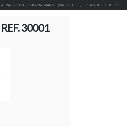
AT VALENCIANA, Nº 28 46940 MANISES (VALENCIA)
96 154 59 09 - 653 81 52 03
REF. 30001