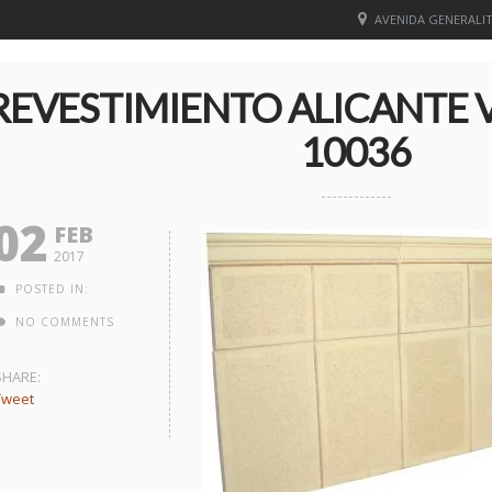
AVENIDA GENERALITA
REVESTIMIENTO ALICANTE V
10036
02
FEB
2017
POSTED IN:
NO COMMENTS
SHARE:
Tweet