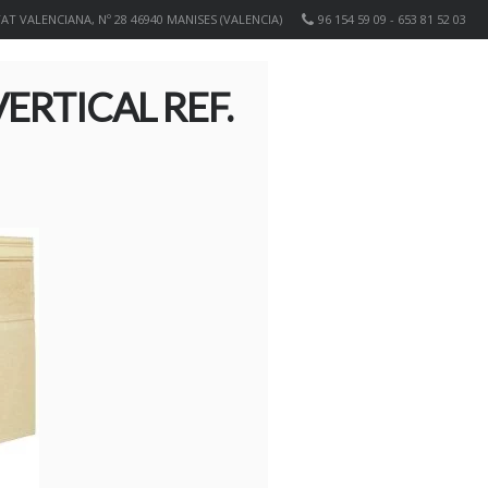
T VALENCIANA, Nº 28 46940 MANISES (VALENCIA)
96 154 59 09 - 653 81 52 03
ERTICAL REF.