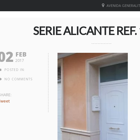
AVENIDA GENERALITA
SERIE ALICANTE REF.
02
FEB
2017
POSTED IN:
NO COMMENTS
SHARE:
Tweet