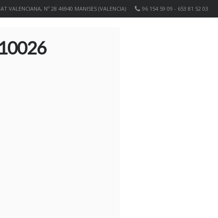
T VALENCIANA, Nº 28 46940 MANISES (VALENCIA)
96 154 59 09 - 653 81 52 03
 10026