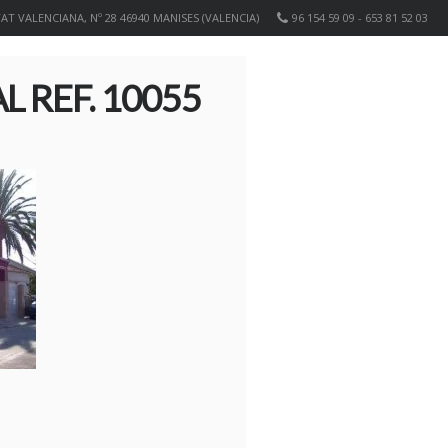
T VALENCIANA, Nº 28 46940 MANISES (VALENCIA)
96 154 59 09 - 653 81 52 03
 REF. 10055