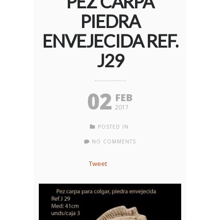
PEZ CARPA
PIEDRA
ENVEJECIDA REF.
J29
02
FEB
2017
POSTED IN:
NO COMMENTS
Tweet