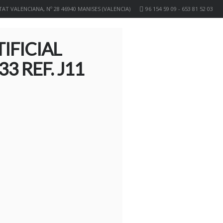
AT VALENCIANA, Nº 28 46940 MANISES (VALENCIA)
96 154 59 09 - 653 81 52 03
IFICIAL
3 REF. J11