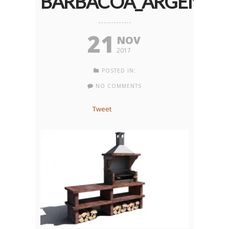
BARBACOA_ARGENTIN
21
NOV
2017
POSTED IN:
NO COMMENTS
Tweet