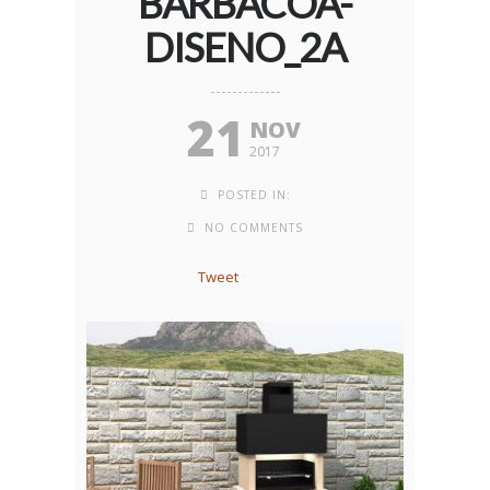
BARBACOA-
DISENO_2A
21
NOV
2017
POSTED IN:
NO COMMENTS
Tweet